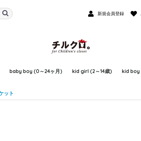
新規会員登録
baby boy (0～24ヶ月)
kid girl (2～14歳)
kid boy
ロンパース
トップス
アウター
上下セット
ボトムス
ワンピース
小物
バッグ
シューズ
おくるみ
水着
パジャマ・下着
半袖・袖なし
長袖
半袖(Tシャツ)
長袖(Tシャツ)
ニット・セーター
半袖(シャツ)
長袖(シャツ)
スウェット
カーディガン
ダウンジャケット
カバーオール
パーカー
ジャケット
コート
ベスト
スカート
デニム
パンツ
ショートパンツ
レギンス
靴下・タイツ
帽子・マフラー・手袋
ジュエリー・ヘアアク
スタイ・よだれかけ
トップス
アウター
上下セット
ボトムス
ワンピース
小物
バッグ
シューズ
おくるみ・ブランケッ
水着
パジャマ・下着
半袖・袖なし
長袖
半袖(Tシャツ)
長袖(Tシャツ)
ニット・セーター
半袖(シャツ)
長袖(シャツ)
スウェット
カーディガン
ジャケット
カバーオール
パーカー
ダウンジャケット
コート
ベスト
デニム
パンツ
ショートパンツ
レギンス
靴下・タイツ
帽子・マフラー・手袋
ジュエリー・ヘアアク
スタイ・よだれかけ
トップ
アウタ
上下セ
ボトム
小物
バッグ
シュー
おくる
水着
パジャ
半
長
ニ
半
長
ス
カ
ダ
カ
パ
ジ
コ
ベ
ス
デ
パ
シ
レ
靴
帽
ジ
ス
ケット
セサリー
ト
セサリー
ト
セ