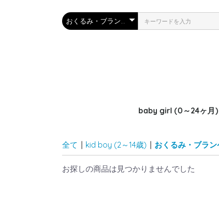
baby girl (0～24ヶ月)
ロンパース
トップス
アウター
上下セット
ボトムス
ワンピース
小物
バッグ
シューズ
おくるみ
水着
パジャマ・下着
全て
|
kid boy (2～14歳)
|
おくるみ・ブラン
お探しの商品は見つかりませんでした