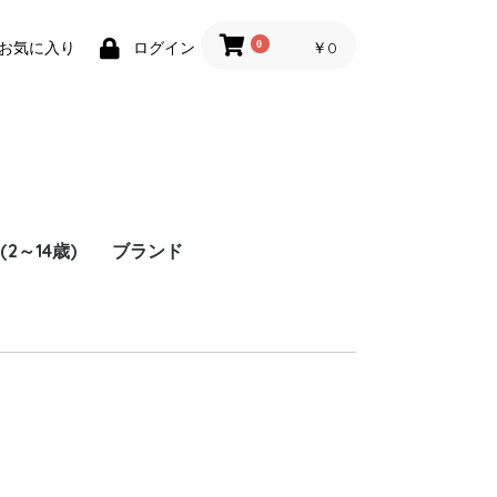
0
￥0
お気に入り
ログイン
 (2～14歳)
ブランド
ス
ー
ット
ス
ズ
み・ブランケッ
マ・下着
袖(Tシャツ)
袖(Tシャツ)
ット・セーター
袖(シャツ)
袖(シャツ)
ウェット
ーディガン
ウンジャケット
バーオール
ーカー
ャケット
ート
スト
カート
ニム
ンツ
ョートパンツ
ギンス
下・タイツ
子・マフラー・手袋
ュエリー・ヘアアク
タイ・よだれかけ
mayoral/マヨラル
catimini/カティミニ
Billie Blush/ビリーブ
kissy kissy/キッシー
半袖(Tシャツ)
長袖(Tシャツ）
ニット・セーター
半袖(シャツ)
長袖(シャツ)
スウェット
カーディガン
ダウンジャケット
カバーオール
パーカー
ジャケット
コート
ベスト
デニム
パンツ
ショートパンツ
レギンス
靴下・タイツ
帽子・マフラー・手袋
スタイ・よだれかけ
サリー
ラッシュ
キッシー